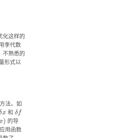
优化这样的
用李代数
，不熟悉的
量形式以
方法。如
\delta
\delta
δ
x
和
δ
f
x
f
x)
)
x
的导
ta
f
应用函数