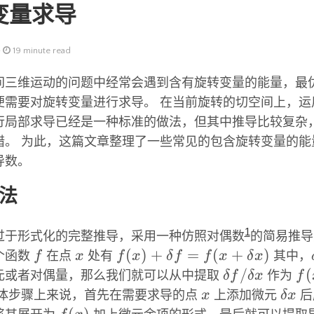
变量求导
-
19 minute read
间三维运动的问题中经常会遇到含有旋转变量的能量，最
便需要对旋转变量进行求导。 在当前旋转的切空间上，运
行局部求导已经是一种标准的做法，但其中推导比较复杂
错。 为此，这篇文章整理了一些常见的包含旋转变量的能
导数。
法
1
过于形式化的完整推导，采用一种仿照对偶数
的简易推导
f
x
f(x)+\delta
(
)
+
=
(
+
)
个函数
f
在点
x
处有
f
x
δ
f
f
x
δ
x
其中，
f =
\delta
/
f(
(
元或者对偶量，那么我们就可以从中提取
δ
f
δ
x
作为
f
f(x+\delta
f/\delta
x
\del
具体步骤上来说，首先在需要求导的点
x
上添加微元
δ
x
后
x)
x
x
f(x)
(
)