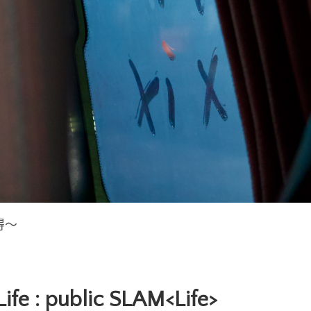
得～
Life : public SLAM<Life>