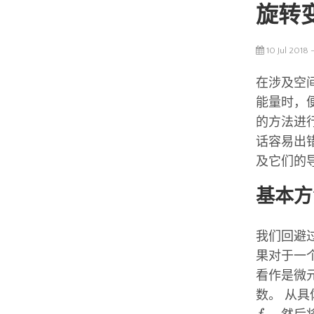
旋转
10 Jul 2018 
在涉及空
能量时，
的方法进
话容易出
及它们的
基本方
我们回避
果对于一
看作是微
数。 从