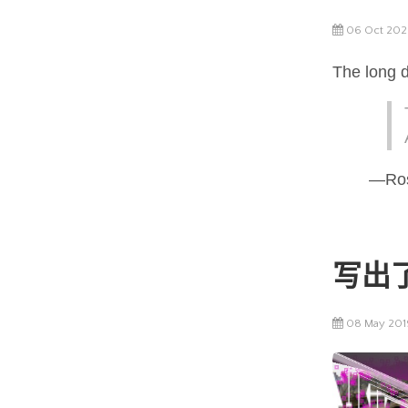
06 Oct 202
The long d
—Ros
写出了
08 May 201