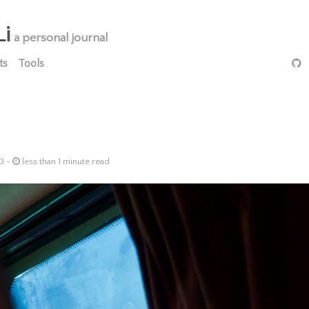
Li
a personal journal
ts
Tools
3 -
less than 1 minute read