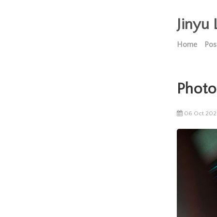
Jinyu 
Home
Pos
Photo
06 Oct 202