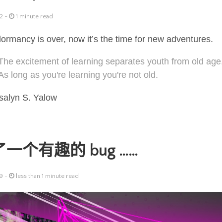
2 -
1 minute read
ormancy is over, now it’s the time for new adventures.
The excitement of learning separates youth from old age
As long as you're learning you're not old.
alyn S. Yalow
一个有趣的 bug ……
9 -
less than 1 minute read